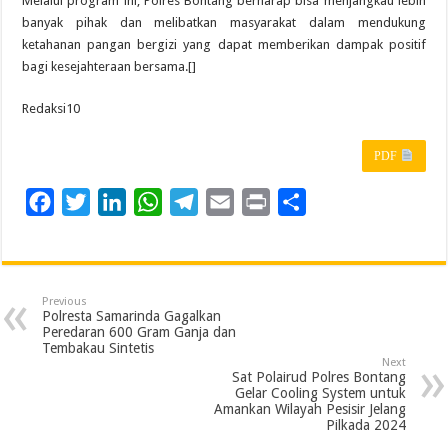
Melalui program ini, Polres Bontang berharap bisa menjangkau lebih
banyak pihak dan melibatkan masyarakat dalam mendukung
ketahanan pangan bergizi yang dapat memberikan dampak positif
bagi kesejahteraan bersama.[]
Redaksi10
PDF
F
T
L
W
T
E
P
S
a
w
i
h
e
m
r
h
c
i
n
a
l
a
i
a
e
t
k
t
e
i
n
r
Previous
b
t
e
s
g
l
t
e
Polresta Samarinda Gagalkan
Peredaran 600 Gram Ganja dan
o
e
d
A
r
Tembakau Sintetis
Next
o
r
I
p
a
Sat Polairud Polres Bontang
Gelar Cooling System untuk
k
n
p
m
Amankan Wilayah Pesisir Jelang
Pilkada 2024