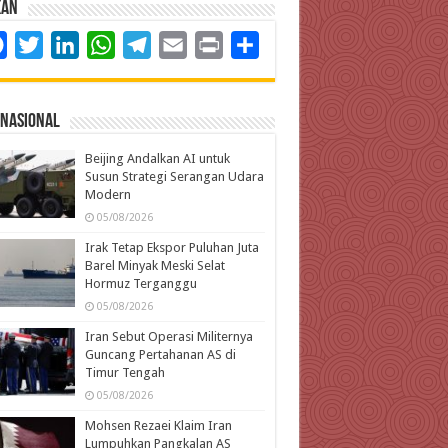
kan
Facebook
Twitter
LinkedIn
WhatsApp
Telegram
Email
Print
Share
rnasional
Beijing Andalkan AI untuk
Susun Strategi Serangan Udara
Modern
05/08/2026
Irak Tetap Ekspor Puluhan Juta
Barel Minyak Meski Selat
Hormuz Terganggu
05/08/2026
Iran Sebut Operasi Militernya
Guncang Pertahanan AS di
Timur Tengah
05/08/2026
Mohsen Rezaei Klaim Iran
Lumpuhkan Pangkalan AS