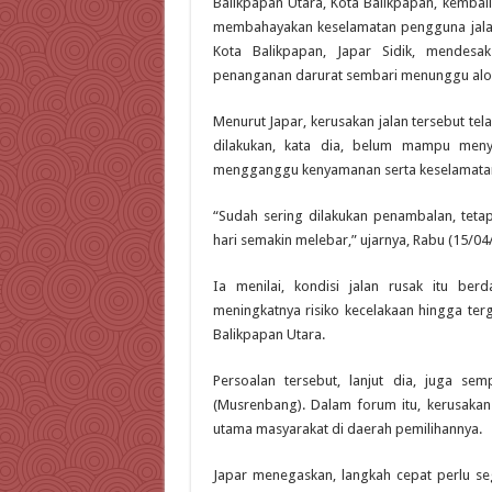
Balikpapan Utara, Kota Balikpapan, kembal
membahayakan keselamatan pengguna jalan
Kota Balikpapan, Japar Sidik, mendesa
penanganan darurat sembari menunggu alo
Menurut Japar, kerusakan jalan tersebut t
dilakukan, kata dia, belum mampu meny
mengganggu kenyamanan serta keselamatan 
“Sudah sering dilakukan penambalan, teta
hari semakin melebar,” ujarnya, Rabu (15/04
Ia menilai, kondisi jalan rusak itu ber
meningkatnya risiko kecelakaan hingga ter
Balikpapan Utara.
Persoalan tersebut, lanjut dia, juga 
(Musrenbang). Dalam forum itu, kerusakan 
utama masyarakat di daerah pemilihannya.
Japar menegaskan, langkah cepat perlu seg