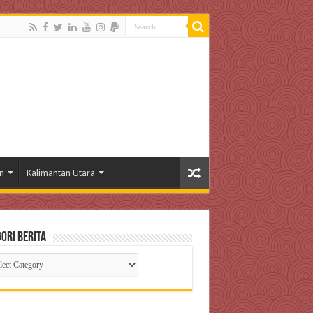
n
Kalimantan Utara
ori Berita
gori
ta