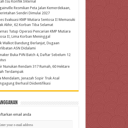
ah Isu Konflik Internal
ainville Resmikan Peta Jalan Kemerdekaan,
rintahan Sendiri Dimulai 2027
es Evakuasi KMP Mutiara Sentosa II Memasuki
k Akhir, 62 Korban Tiba Selamat
rnas Tutup Operasi Pencarian KMP Mutiara
osa II, Lima Korban Meninggal
k Walkot Bandung Berlanjut, Dugaan
rlibatan ASN Didalami
aker Buka PVN Batch 4, Daftar Sebelum 12
stus
ir Nunukan Rendam 317 Rumah, 60 Hektare
ah Terdampak
 Mendalam, Jenazah Sopir Truk Asal
ngagung Berhasil Diidentifikasi
angganan
ftarkan email anda