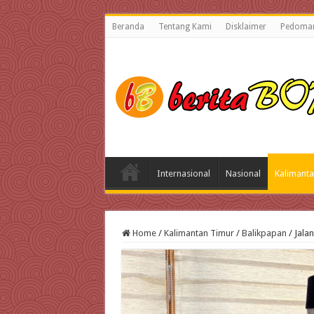
Beranda
Tentang Kami
Disklaimer
Pedoman
Internasional
Nasional
Kalimanta
Home
/
Kalimantan Timur
/
Balikpapan
/
Jala