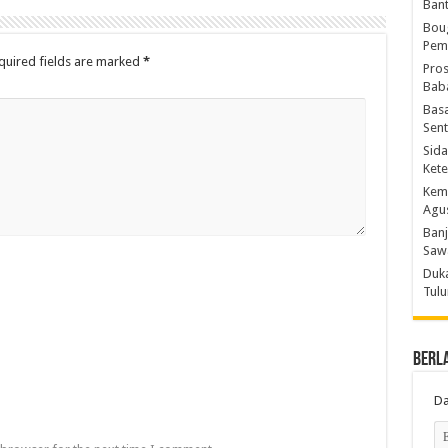
Bant
Boug
Peme
quired fields are marked
*
Pros
Baba
Basa
Sent
Sida
Kete
Kemn
Agu
Banj
Saw
Duka
Tulu
Berl
Da