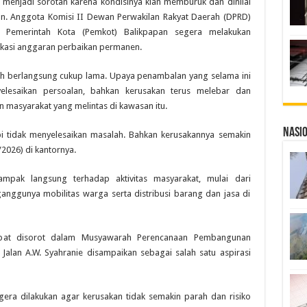
i menjadi sorotan karena kondisinya kian memburuk dan dinilai
. Anggota Komisi II Dewan Perwakilan Rakyat Daerah (DPRD)
k Pemerintah Kota (Pemkot) Balikpapan segera melakukan
kasi anggaran perbaikan permanen.
elah berlangsung cukup lama. Upaya penambalan yang selama ini
elesaikan persoalan, bahkan kerusakan terus melebar dan
masyarakat yang melintas di kawasan itu.
Nasi
pi tidak menyelesaikan masalah. Bahkan kerusakannya semakin
/2026) di kantornya.
dampak langsung terhadap aktivitas masyarakat, mulai dari
ganggunya mobilitas warga serta distribusi barang dan jasa di
sempat disorot dalam Musyawarah Perencanaan Pembangunan
Jalan A.W. Syahranie disampaikan sebagai salah satu aspirasi
era dilakukan agar kerusakan tidak semakin parah dan risiko