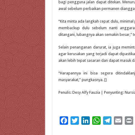
bagi pengguna jalan dapat ditekan. Menuru
awal sebelum perbaikan permanen dianggar
“Kita minta ada langkah cepat dulu, minima
membackup dulu sebelum nanti anggaran 
ditangani, lubangnya akan semakin besar,” 
Selain penanganan darurat, ia juga memint
agar kerusakan yang terjadi dapat dipastika
akan lebih tepat sasaran dan dapat masuk da
“Harapannya ini bisa segera ditindakla
masyarakat,” pungkasnya. []
Penulis: Desy Alfy Fauzia | Penyunting: Nursi
F
T
L
W
T
E
a
w
i
h
e
m