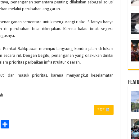
tnya, penanganan sementara penting dilakukan sebagai solusi
kan melalui perubahan anggaran.
l penanganan sementara untuk mengurangi risiko. Sifatnya hanya
di perubahan bisa dikerjakan. Karena kalau tidak segera
tegasnya.
a Pemkot Balikpapan meninjau langsung kondisi jalan di lokasi
n secara riil. Dengan begitu, penanganan yang dilakukan dinilai
lam prioritas perbaikan infrastruktur daerah.
njuti dan masuk prioritas, karena menyangkut keselamatan
Feat
ah
PDF
P
S
r
h