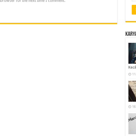
 browser for the next time I comment.
Karya
Keci
11
18