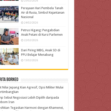
25/02/2026
Perayaan Hari Pembela Tanah
Air di Rusia, Simbol Kejantanan
Nasional
24/02/2026
Petrus Higang: Pengabdian
Anak Petani di Kursi Parlemen
22/02/2026
Dari Piring MBG, Anak SD di
PPU Belajar Menabung
13/02/2026
rita Borneo
t Nilai Jepang Kian Agresif, Opsi Militer Mulai
ertimbangkan
p Sebut Negosiasi Lebih Dipilih daripada
bom Iran
eshkian Tegaskan Harmoni dengan Khamenei,