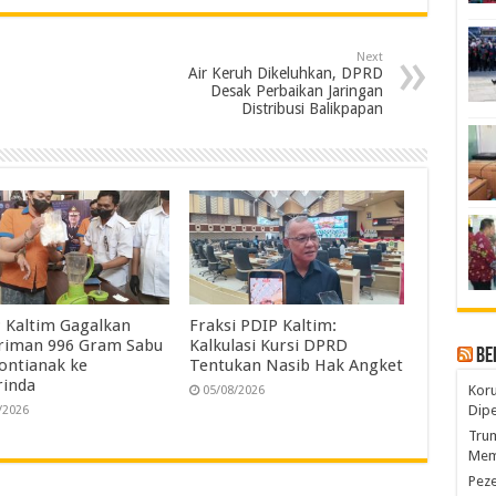
a
n
r
Next
e
Air Keruh Dikeluhkan, DPRD
Desak Perbaikan Jaringan
Distribusi Balikpapan
Kaltim Gagalkan
Fraksi PDIP Kaltim:
riman 996 Gram Sabu
Kalkulasi Kursi DPRD
Be
Pontianak ke
Tentukan Nasib Hak Angket
inda
Koru
05/08/2026
Dip
/2026
Trum
Mem
Pez