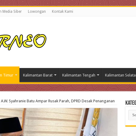
 Media Siber
Lowongan
Kontak Kami
n Timur
Kalimantan Barat
Kalimantan Tengah
Kalimantan Selata
n A.W. Syahranie Batu Ampar Rusak Parah, DPRD Desak Penanganan
Kateg
Kate
Beri