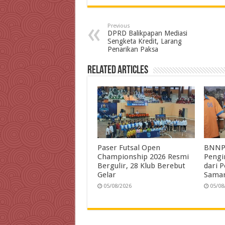
c
i
n
a
l
a
i
e
t
k
t
e
i
Previous
b
t
e
s
g
l
t
DPRD Balikpapan Mediasi
Sengketa Kredit, Larang
o
e
d
A
r
Penarikan Paksa
o
r
I
p
a
Related Articles
k
n
p
m
Paser Futsal Open
BNNP 
Championship 2026 Resmi
Pengi
Bergulir, 28 Klub Berebut
dari 
Gelar
Samar
05/08/2026
05/08