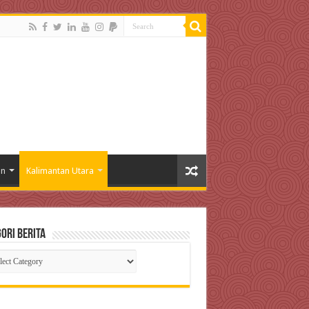
an
Kalimantan Utara
ori Berita
gori
ta