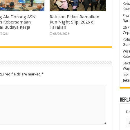
Keb
Kaw
Pria
g Ala Dorong ASN
Ratusan Pelari Ramaikan
Bara
an Kebersamaan
Run Night Slipi 2026 di
ai Budaya Kerja
Tarakan
26 P
Cepa
/2026
08/08/2026
Poli
Gun
Wis
Kebe
Saka
Waji
quired fields are marked
*
Didu
Jeka
Berl
Da