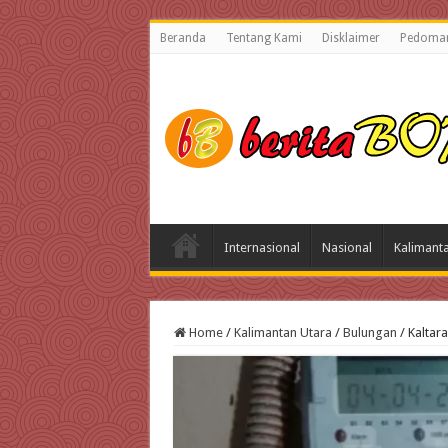
Beranda
Tentang Kami
Disklaimer
Pedoman
Internasional
Nasional
Kalimant
Home
/
Kalimantan Utara
/
Bulungan
/
Kaltar