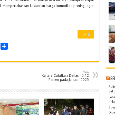
hun 2025, pemerintah dan masyarakat Kaltara diharapkan dapat
k mempertahankan kestabilan harga komoditas penting, agar
PDF
P
S
r
h
a
n
r
Next
e
Kaltara Catatkan Deflasi -0,12
Be
Persen pada Januari 2025
Poli
Seko
Lehe
Pela
Bawa
Diba