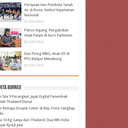
Perayaan Hari Pembela Tanah
Air di Rusia, Simbol Kejantanan
Nasional
24/02/2026
Petrus Higang: Pengabdian
Anak Petani di Kursi Parlemen
22/02/2026
Dari Piring MBG, Anak SD di
PPU Belajar Menabung
13/02/2026
rita Borneo
si Sita 9 Perangkat, Jejak Digital Penembak
lah Thailand Diusut
r Remaja Disayat Cutter di Beji, Polisi Tangkap
ku
 10 Kg Ganja dari Thailand, Dua WN India
yar Rp4,8 Juta