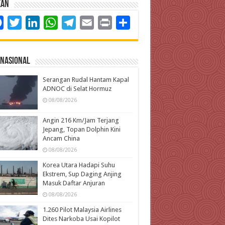
kan
Facebook
Twitter
LinkedIn
WhatsApp
Telegram
Email
Print
Share
rnasional
Serangan Rudal Hantam Kapal
ADNOC di Selat Hormuz
08/08/2026
Angin 216 Km/Jam Terjang
Jepang, Topan Dolphin Kini
Ancam China
08/08/2026
Korea Utara Hadapi Suhu
Ekstrem, Sup Daging Anjing
Masuk Daftar Anjuran
08/08/2026
1.260 Pilot Malaysia Airlines
Dites Narkoba Usai Kopilot