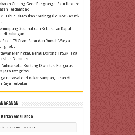
akaran Gunung Gede Pangrango, Satu Hektare
asan Terdampak
 25 Tahun Ditemukan Meninggal di Kos Sebatik
t
enumpang Selamat dari Kebakaran Kapal
t di Bulungan
si Sita 1,78 Gram Sabu dari Rumah Warga
ung Tabur
atawan Meningkat, Berau Dorong TPS3R Jaga
rsihan Destinasi
 Antinarkoba Bontang Dibentuk, Pengurus
b Jaga Integritas
ga Berawal dari Bakar Sampah, Lahan di
n Raya Terbakar
angganan
ftarkan email anda